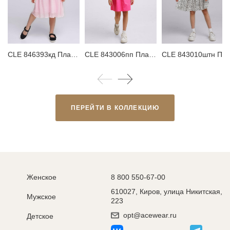
CLE 846393кд Платье детское
CLE 843006пп Платье детское
CLE 843010штн 
ПЕРЕЙТИ В КОЛЛЕКЦИЮ
Женское
8 800 550-67-00
610027, Киров, улица Никитская,
Мужское
223
opt@acewear.ru
Детское