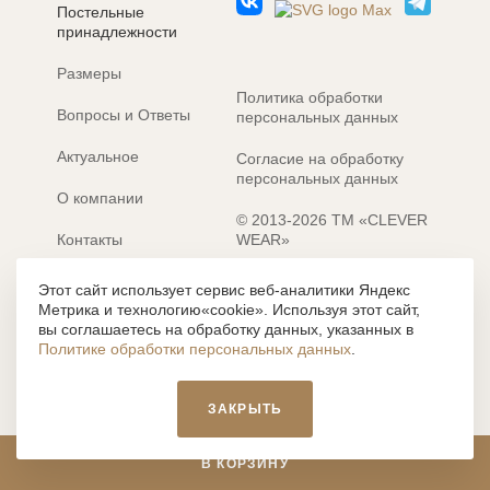
Постельные
принадлежности
Размеры
Политика обработки
Вопросы и Ответы
персональных данных
Актуальное
Согласие на обработку
персональных данных
О компании
© 2013-2026 ТМ «CLEVER
Контакты
WEAR»
Электронные каталоги
Разработка сайта: MACHAON
Этот сайт использует сервис веб-аналитики Яндекс
Метрика и технологию«cookie». Используя этот сайт,
Все содержание, представленное или отраженное на сайте
вы соглашаетесь на обработку данных, указанных в
https://clever-style.ru, включая, но не ограничиваясь, текстом,
Политике обработки персональных данных
.
графикой, фотографиями, иллюстрациями и т.д., являются
объектами авторского права, использование которых, без
письменного разрешения администрации и без активной
ЗАКРЫТЬ
гиперссылки, запрещается. Нарушение указанных условий
влечет наложение ответственности с действующим
законодательством РФ.
В КОРЗИНУ