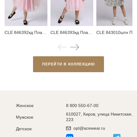
CLE 846392кд Платье детское
CLE 846393кд Платье детское
CLE 843010штн 
ПЕРЕЙТИ В КОЛЛЕКЦИЮ
Женское
8 800 550-67-00
610027, Киров, улица Никитская,
Мужское
223
opt@acewear.ru
Детское