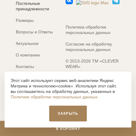
Постельные
принадлежности
Размеры
Политика обработки
Вопросы и Ответы
персональных данных
Актуальное
Согласие на обработку
персональных данных
О компании
© 2013-2026 ТМ «CLEVER
Контакты
WEAR»
Электронные каталоги
Разработка сайта: MACHAON
Этот сайт использует сервис веб-аналитики Яндекс
Метрика и технологию«cookie». Используя этот сайт,
Все содержание, представленное или отраженное на сайте
вы соглашаетесь на обработку данных, указанных в
https://clever-style.ru, включая, но не ограничиваясь, текстом,
Политике обработки персональных данных
.
графикой, фотографиями, иллюстрациями и т.д., являются
объектами авторского права, использование которых, без
письменного разрешения администрации и без активной
ЗАКРЫТЬ
гиперссылки, запрещается. Нарушение указанных условий
влечет наложение ответственности с действующим
законодательством РФ.
В КОРЗИНУ