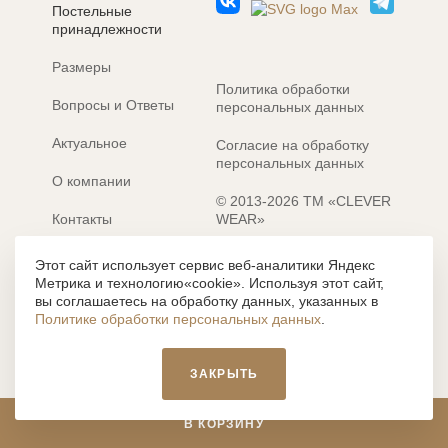
Постельные
принадлежности
Размеры
Политика обработки
Вопросы и Ответы
персональных данных
Актуальное
Согласие на обработку
персональных данных
О компании
© 2013-2026 ТМ «CLEVER
Контакты
WEAR»
Электронные каталоги
Разработка сайта: MACHAON
Этот сайт использует сервис веб-аналитики Яндекс
Метрика и технологию«cookie». Используя этот сайт,
Все содержание, представленное или отраженное на сайте
вы соглашаетесь на обработку данных, указанных в
https://clever-style.ru, включая, но не ограничиваясь, текстом,
Политике обработки персональных данных
.
графикой, фотографиями, иллюстрациями и т.д., являются
объектами авторского права, использование которых, без
письменного разрешения администрации и без активной
ЗАКРЫТЬ
гиперссылки, запрещается. Нарушение указанных условий
влечет наложение ответственности с действующим
законодательством РФ.
В КОРЗИНУ