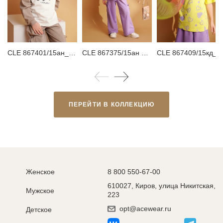
CLE 867401/15ан_п Свитшот для девочки
CLE 867375/15ан Брюки детские для девочки
CLE 867409/15кд_п Футболка детская для 
ПЕРЕЙТИ В КОЛЛЕКЦИЮ
Женское
8 800 550-67-00
610027, Киров, улица Никитская,
Мужское
223
opt@acewear.ru
Детское