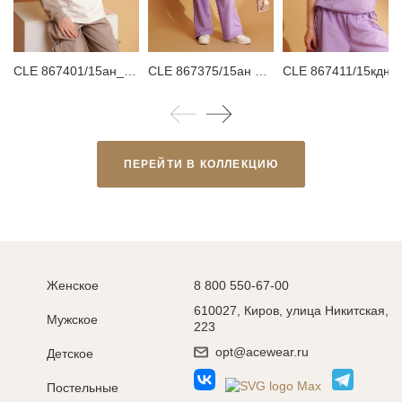
CLE 867401/15ан_п Свитшот для девочки
CLE 867375/15ан Брюки детские для девочки
CLE 867411/15кдн_п Футболка детская для дев
ПЕРЕЙТИ В КОЛЛЕКЦИЮ
Женское
8 800 550-67-00
610027, Киров, улица Никитская,
Мужское
223
opt@acewear.ru
Детское
Постельные