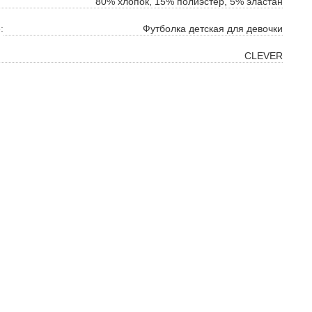
80% хлопок, 15% полиэстер, 5% эластан
:
Футболка детская для девочки
CLEVER
ок
ь
ть