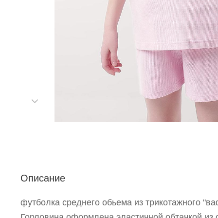
С
Описание
футболка среднего обьема из трикотажного "ва
Р
Горловина оформлена эластичной обтачкой из 