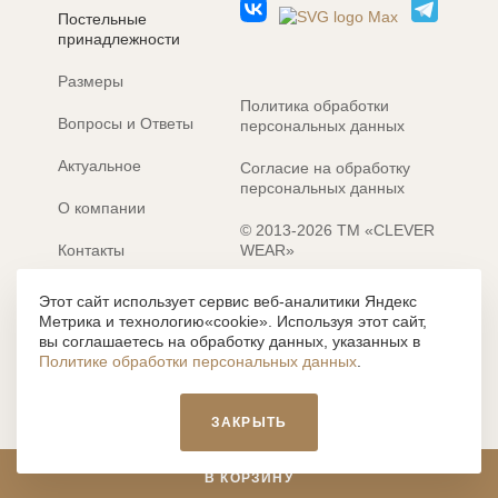
Постельные
принадлежности
Размеры
Политика обработки
Вопросы и Ответы
персональных данных
Актуальное
Согласие на обработку
персональных данных
О компании
© 2013-2026 ТМ «CLEVER
Контакты
WEAR»
Электронные каталоги
Разработка сайта: MACHAON
Этот сайт использует сервис веб-аналитики Яндекс
Метрика и технологию«cookie». Используя этот сайт,
Все содержание, представленное или отраженное на сайте
вы соглашаетесь на обработку данных, указанных в
https://clever-style.ru, включая, но не ограничиваясь, текстом,
Политике обработки персональных данных
.
графикой, фотографиями, иллюстрациями и т.д., являются
объектами авторского права, использование которых, без
письменного разрешения администрации и без активной
ЗАКРЫТЬ
гиперссылки, запрещается. Нарушение указанных условий
влечет наложение ответственности с действующим
законодательством РФ.
В КОРЗИНУ