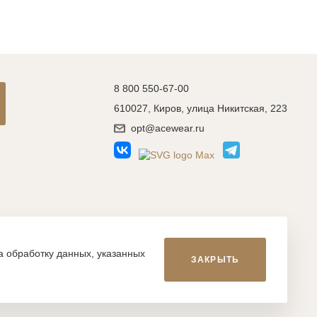
8 800 550-67-00
610027, Киров, улица Никитская, 223
opt@acewear.ru
Разработка сайта: MACHAON
на обработку данных, указанных
ЗАКРЫТЬ
икой, фотографиями, иллюстрациями и т.д., являются
, запрещается. Нарушение указанных условий влечет