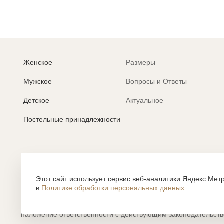
Женское
Размеры
Мужское
Вопросы и Ответы
Детское
Актуальное
Постельные принадлежности
Политика обработки персональных данных
Согласие на обработку персональных данных
Этот сайт использует сервис веб-аналитики Яндекс Метр
в
Политике обработки персональных данных
.
Все содержание, представленное или отраженное на сайте htt
объектами авторского права, использование которых, без п
наложение ответственности с действующим законодательст