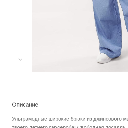
С
Описание
Ультрамодные широкие брюки из джинсового ма
Р
твоего летнего гардероба! Свободная посадка,