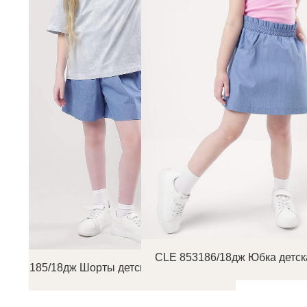
CLE 853186/18дж Юбка детск
E 853185/18дж Шорты детские для девочки