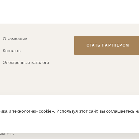
О компании
СТАТЬ ПАРТНЕРОМ
Контакты
Электронные каталоги
© 2013-2026 ТМ «CLEVER WEAR»
ика и технологию«cookie». Используя этот сайт, вы соглашаетесь 
ps://clever-style.ru, включая, но не ограничиваясь, текстом, граф
исьменного разрешения администрации и без активной гиперссылки
вом РФ.