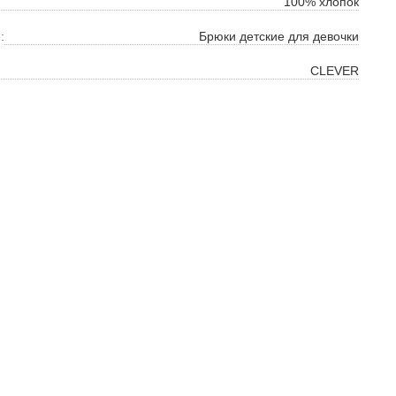
100% хлопок
:
Брюки детские для девочки
CLEVER
ок
ь
ть