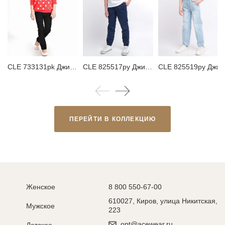
CLE 733131pk Джинсы детские для девочки
CLE 825517ру Джинсы детские для мальчика
CLE 825519ру Джинсы детск
ПЕРЕЙТИ В КОЛЛЕКЦИЮ
Женское
8 800 550-67-00
610027, Киров, улица Никитская,
Мужское
223
opt@acewear.ru