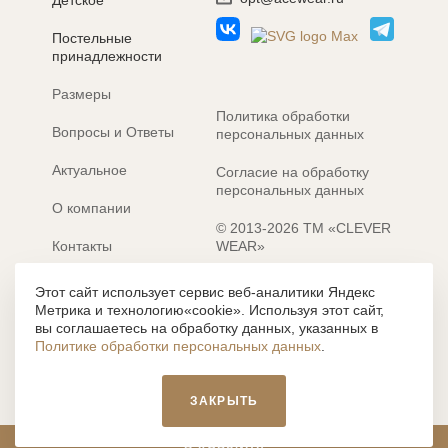
Детское
Постельные
принадлежности
Размеры
Политика обработки
Вопросы и Ответы
персональных данных
Актуальное
Согласие на обработку
персональных данных
О компании
© 2013-2026 ТМ «CLEVER
Контакты
WEAR»
Электронные каталоги
Разработка сайта: MACHAON
Этот сайт использует сервис веб-аналитики Яндекс
Метрика и технологию«cookie». Используя этот сайт,
Все содержание, представленное или отраженное на сайте
вы соглашаетесь на обработку данных, указанных в
https://clever-style.ru, включая, но не ограничиваясь, текстом,
Политике обработки персональных данных
.
графикой, фотографиями, иллюстрациями и т.д., являются
объектами авторского права, использование которых, без
письменного разрешения администрации и без активной
ЗАКРЫТЬ
гиперссылки, запрещается. Нарушение указанных условий
влечет наложение ответственности с действующим