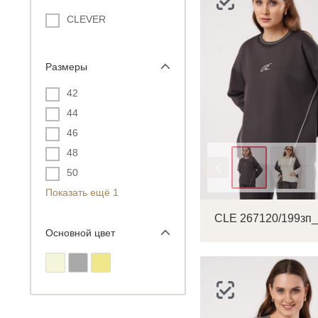
CLEVER
Размеры
42
44
46
48
Цвет
50
Показать ещё 1
С
Основной цвет
Р
п