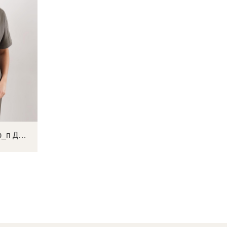
портале
партнерство.
Стать партнером
ВОССТАНОВИТЬ ПАРОЛЬ
ОТПРАВИТЬ КОД
СОЗДАТЬ
Письмо не пришло? Напишите нам на
opt@acewear.ru
ВОЙТИ В АККАУНТ
ЗАБЫЛИ ПАРОЛЬ?
CLE 267150/199тдф_п Джемпер женский