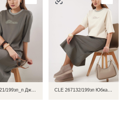
CLE 267121/199зп_п Джемпер женский
CLE 267132/199зп Юбка женская
ок
ь
ть
на