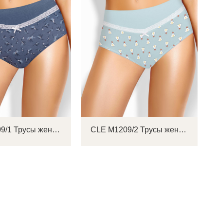
ок
ь
ть
на
CLE M1209/1 Трусы женские макси
CLE M1209/2 Трусы женские макси