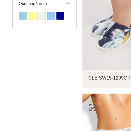
Основной цвет
С
Р
п