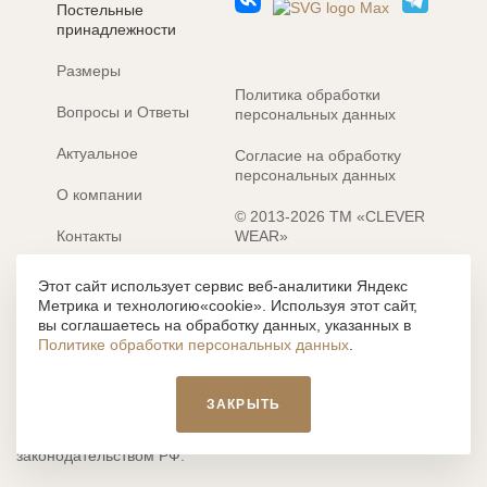
ЗАБЫЛИ ПАРОЛЬ?
Постельные
принадлежности
Размеры
Политика обработки
Вопросы и Ответы
персональных данных
Актуальное
Согласие на обработку
персональных данных
О компании
© 2013-2026 ТМ «CLEVER
Контакты
WEAR»
Электронные каталоги
Разработка сайта: MACHAON
Этот сайт использует сервис веб-аналитики Яндекс
Метрика и технологию«cookie». Используя этот сайт,
Все содержание, представленное или отраженное на сайте
вы соглашаетесь на обработку данных, указанных в
https://clever-style.ru, включая, но не ограничиваясь, текстом,
Политике обработки персональных данных
.
графикой, фотографиями, иллюстрациями и т.д., являются
объектами авторского права, использование которых, без
письменного разрешения администрации и без активной
ЗАКРЫТЬ
гиперссылки, запрещается. Нарушение указанных условий
влечет наложение ответственности с действующим
законодательством РФ.