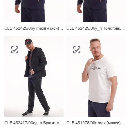
ЗАБЫЛИ ПАРОЛЬ?
CLE 452425/06у maxi(макси)_п Толстовка мужская
CLE 452425/06у_п Толстовка мужская
CLE 452417/06сд_п Брюки мужские
CLE 451978/06г maxi(макси)_п Футболка мужская