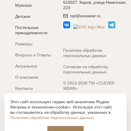
610027, Киров, улица Никитская,
Мужское
223
opt@acewear.ru
Детское
Постельные
принадлежности
Размеры
Политика обработки
Вопросы и Ответы
персональных данных
Актуальное
Согласие на обработку
персональных данных
О компании
© 2013-2026 ТМ «CLEVER
Контакты
WEAR»
Электронные каталоги
Разработка сайта: MACHAON
Этот сайт использует сервис веб-аналитики Яндекс
Метрика и технологию«cookie». Используя этот сайт,
Все содержание, представленное или отраженное на сайте
вы соглашаетесь на обработку данных, указанных в
https://clever-style.ru, включая, но не ограничиваясь, текстом,
Политике обработки персональных данных
.
графикой, фотографиями, иллюстрациями и т.д., являются
объектами авторского права, использование которых, без