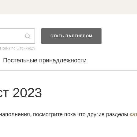
СТАТЬ ПАРТНЕРОМ
Поиск по штрихкоду
Постельные принадлежности
ст 2023
Войти в аккаунт
наполнения, посмотрите пока что другие разделы
ка
Введите код
оздать новый спис
Восстановить парол
Введите свою электронную почту и пароль