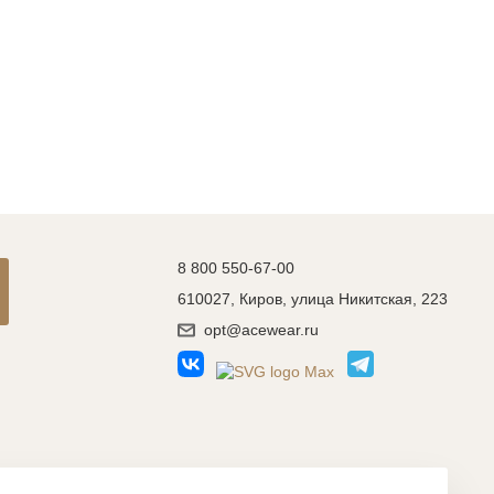
ть
на
8 800 550-67-00
610027, Киров, улица Никитская, 223
opt@acewear.ru
Разработка сайта: MACHAON