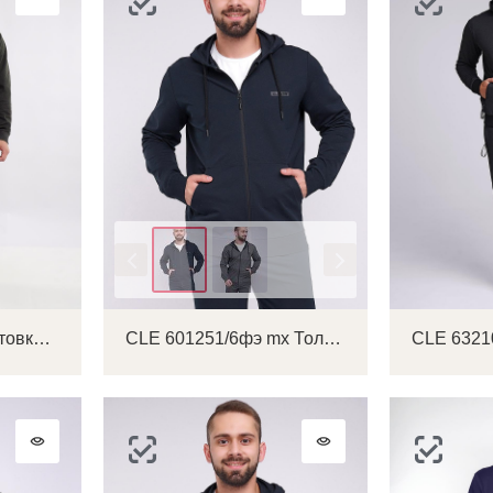
Цвет
CLE 632108зэ Толстовка мужская
CLE 601251/6фэ mx Толстовка мужская