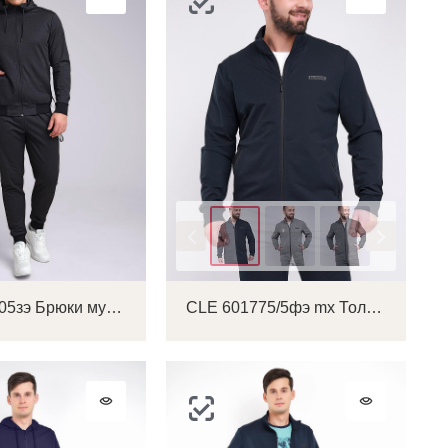
Цвет
CLE 632105зэ Брюки мужские
CLE 601775/5фэ mx Толстовка мужская