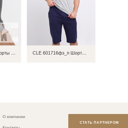
CLE 601716/5фэ Шорты мужские
CLE 601716фэ_п Шорты мужские
О компании
СТАТЬ ПАРТНЕРОМ
Контакты