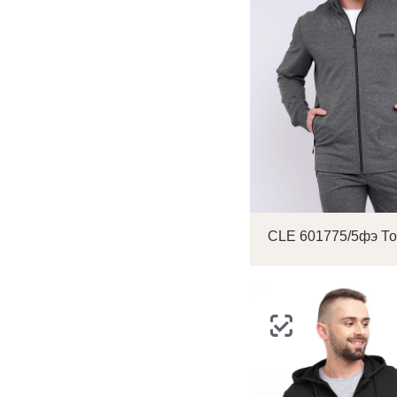
С
Р
п