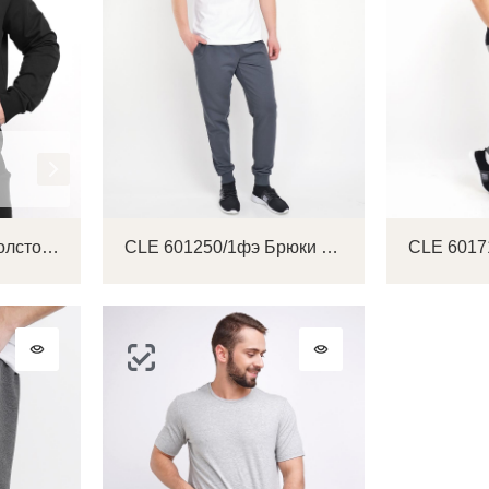
ОТПРАВИТЬ КОД
СОЗДАТЬ
Письмо не пришло? Напишите нам на
opt@acewear.ru
ВОЙТИ В АККАУНТ
ЗАБЫЛИ ПАРОЛЬ?
CLE 601251фэ_п Толстовка мужская
CLE 601250/1фэ Брюки мужские