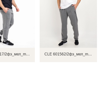
CLE 601717/2фэ_мел_maxi(макси) Брюки мужские
CLE 601562/2фэ_мел_maxi(макси)_п Брюки мужские