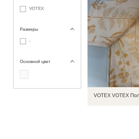
VOTEX
Размеры
С
-
Р
Основной цвет
п