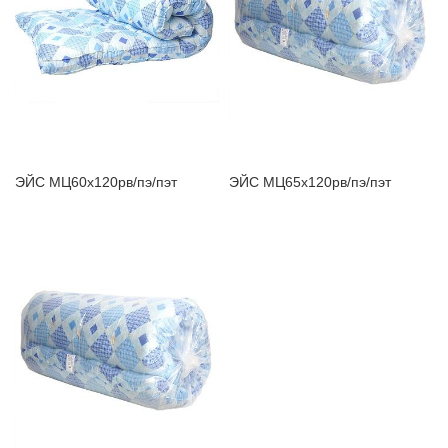
ЗАБЫЛИ ПАРОЛЬ?
ЭЙС МЦ60х120рв/пэ/пэт
ЭЙС МЦ65х120рв/пэ/пэт