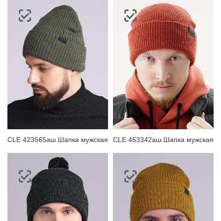
CLE 423565аш Шапка мужская
CLE 453342аш Шапка мужская