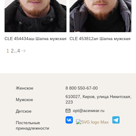
CLE 454434аш Шапка мужская
CLE 453812ап Шапка мужская
1
2
...
4
Женское
8 800 550-67-00
610027, Киров, улица Никитская,
Мужское
223
opt@acewear.ru
Детское
Постельные
принадлежности