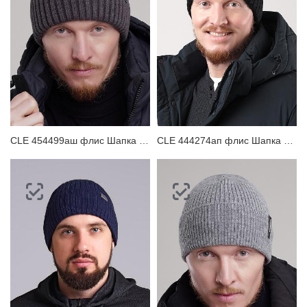
CLE 454499аш флис Шапка мужская
CLE 444274ап флис Шапка мужская