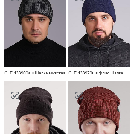
CLE 433900аш Шапка мужская
CLE 433979шв флис Шапка мужская