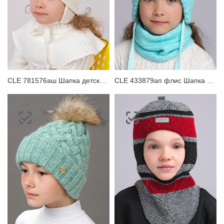
CLE 781576аш Шапка детская для девочки
CLE 433879ап флис Шапка детская