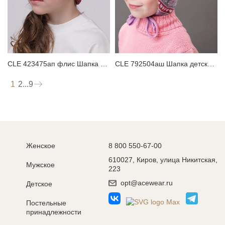
CLE 423475ап флис Шапка детская для девочки
CLE 792504аш Шапка детская для девочки
1
2
...
9
Женское
8 800 550-67-00
610027, Киров, улица Никитская,
Мужское
223
opt@acewear.ru
Детское
Постельные
принадлежности