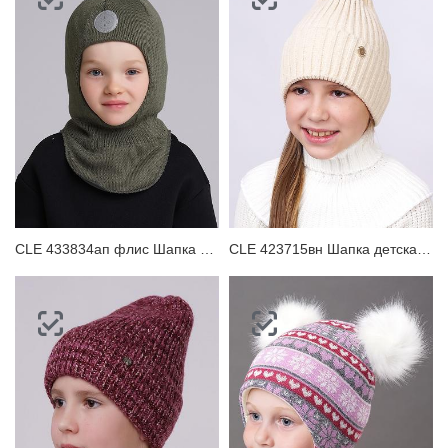
CLE 433834ап флис Шапка детская для мальчика
CLE 423715вн Шапка детская для девочки