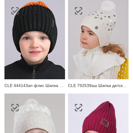
CLE 444143ап флис Шапка детская
CLE 792539аш Шапка детская для девочки