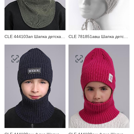
CLE 444103ап Шапка детская для мальчика
CLE 781851авш Шапка детская для девочки