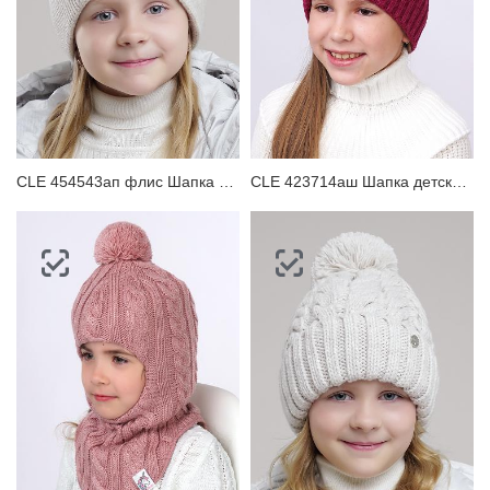
CLE 454543ап флис Шапка детская для девочки
CLE 423714аш Шапка детская для девочки