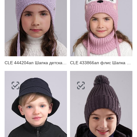
CLE 444204ап Шапка детская для девочки
CLE 433866ап флис Шапка детская