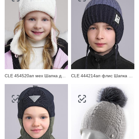
CLE 454520ап мех Шапка детская
CLE 444214ап флис Шапка детская