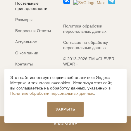
Постельные
принадлежности
Размеры
Политика обработки
Вопросы и Ответы
персональных данных
Актуальное
Согласие на обработку
персональных данных
О компании
© 2013-2026 ТМ «CLEVER
Контакты
WEAR»
Электронные каталоги
Разработка сайта: MACHAON
Этот сайт использует сервис веб-аналитики Яндекс
Метрика и технологию«cookie». Используя этот сайт,
Все содержание, представленное или отраженное на сайте
вы соглашаетесь на обработку данных, указанных в
https://clever-style.ru, включая, но не ограничиваясь, текстом,
Политике обработки персональных данных
.
графикой, фотографиями, иллюстрациями и т.д., являются
объектами авторского права, использование которых, без
письменного разрешения администрации и без активной
ЗАКРЫТЬ
гиперссылки, запрещается. Нарушение указанных условий
влечет наложение ответственности с действующим
законодательством РФ.
В КОРЗИНУ