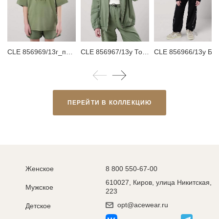
CLE 856969/13г_п1 Футболка детская для девочки
CLE 856967/13у Толстовка детская для девочки
CLE 856966/13у Брюки детские для девочки
ПЕРЕЙТИ В КОЛЛЕКЦИЮ
Женское
8 800 550-67-00
610027, Киров, улица Никитская,
Мужское
223
opt@acewear.ru
Детское