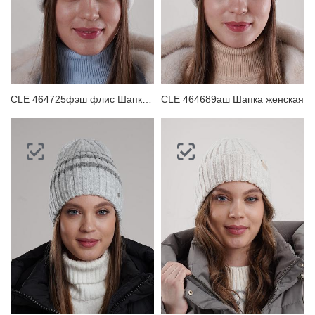
CLE 464725фэш флис Шапка женская
CLE 464689аш Шапка женская