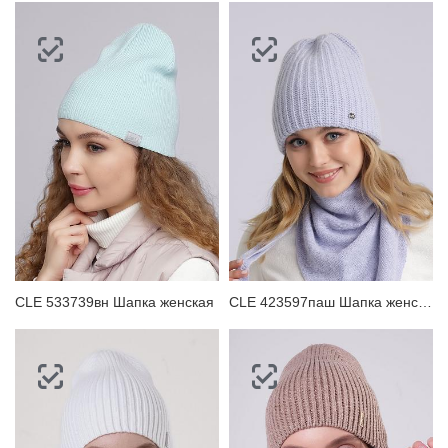
CLE 533739вн Шапка женская
CLE 423597паш Шапка женская