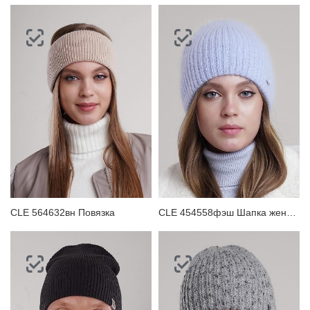
CLE 564632вн Повязка
CLE 454558фэш Шапка женская