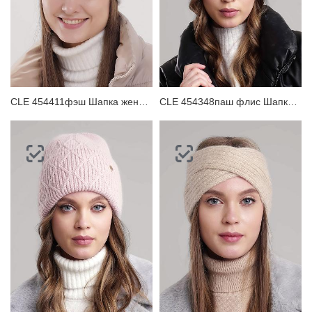
CLE 454411фэш Шапка женская
CLE 454348паш флис Шапка женская