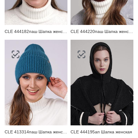
CLE 444182паш Шапка женская
CLE 444220паш Шапка женская
CLE 413314паш Шапка женская
CLE 444195ап Шапка женская