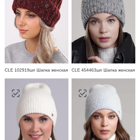
CLE 102919шп Шапка женская
CLE 454463шп Шапка женская