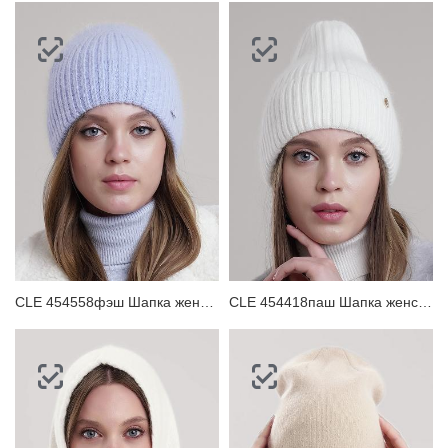
CLE 454558фэш Шапка женская
CLE 454418паш Шапка женская