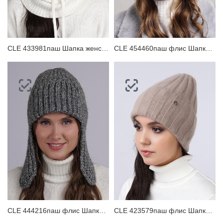
ЗАБЫЛИ ПАРОЛЬ?
CLE 433981паш Шапка женская
CLE 454460паш флис Шапка женская
CLE 444216паш флис Шапка женская
CLE 423579паш флис Шапка женская