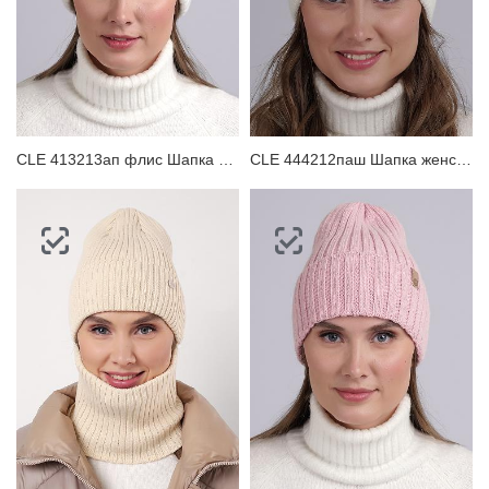
CLE 413213ап флис Шапка женская
CLE 444212паш Шапка женская