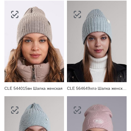
CLE 544015вн Шапка женская
CLE 564649хпэ Шапка женская