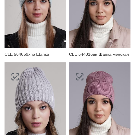
CLE 564659хпэ Шапка
CLE 544016вн Шапка женская