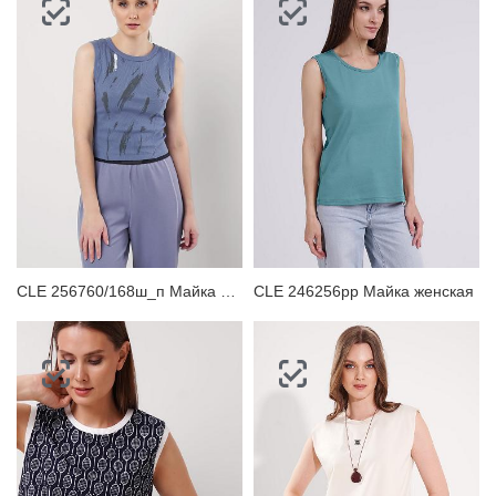
CLE 256760/168ш_п Майка женская
CLE 246256рр Майка женская