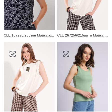
CLE 167296/235злн Майка женская
CLE 267256/215ии_п Майка женская