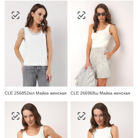
CLE 256852мл Майка женская
CLE 266968ш Майка женская