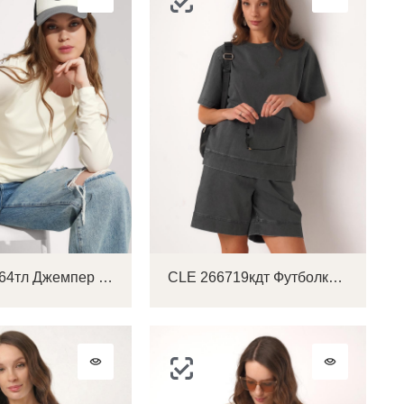
CLE 367064тл Джемпер женский
CLE 266719кдт Футболка женская