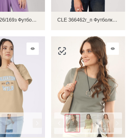
CLE 256826/169з Футболка женская
CLE 366462г_п Футболка женская
Цвет