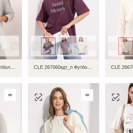
Цвет
Цвет
CLE 266710кк_п Футболка женская
CLE 267060кдт_п Футболка женская