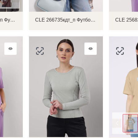
CLE 167293/219кд_п Футболка женская
CLE 266735кдт_п Футболка женская
Цвет