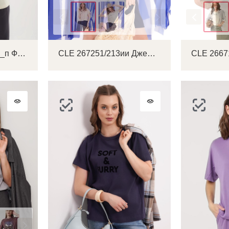
Цвет
Цвет
CLE 267107/198кдп_п Футболка женская
CLE 267251/213ии Джемпер женский