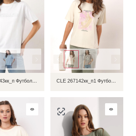
Цвет
CLE 267143кк_п Футболка женская
CLE 267142кк_п1 Футболка женская