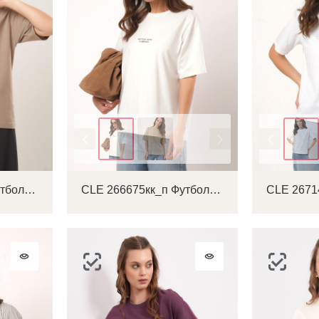
Цвет
Цвет
CLE 267167зз_п Футболка женская
CLE 266675кк_п Футболка женская