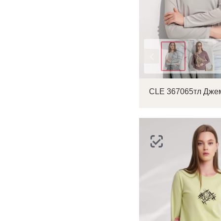
Цвет
С
Р