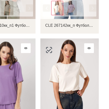
Цвет
CLE 266710кк_п1 Футболка женская
CLE 267142кк_п Футболка женская