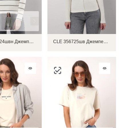
на
CLE 356724швн Джемпер женский
CLE 356725шв Джемпер женский