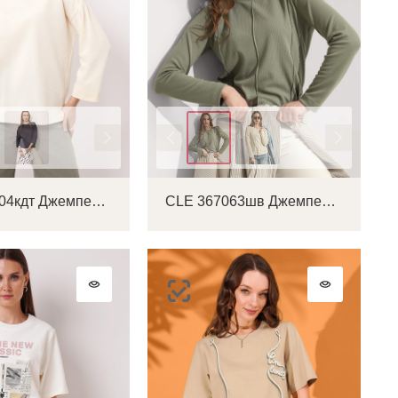
Цвет
CLE 266704кдт Джемпер женский
CLE 367063шв Джемпер женский