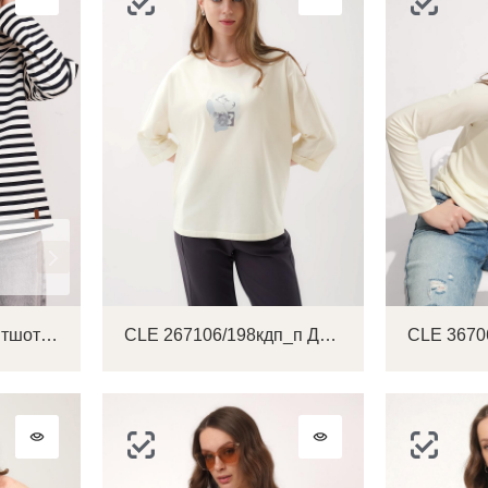
CLE 367291кнт Свитшот женский
CLE 267106/198кдп_п Джемпер женский