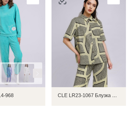
ок
ь
ть
4-968
CLE LR23-1067 Блузка женская
на