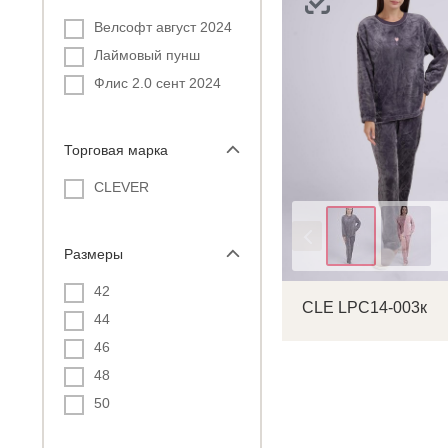
Велсофт август 2024
Лаймовый пунш
Флис 2.0 сент 2024
Торговая марка
CLEVER
С
Цвет
Размеры
Р
42
CLE LPC14-003к
44
п
46
48
50