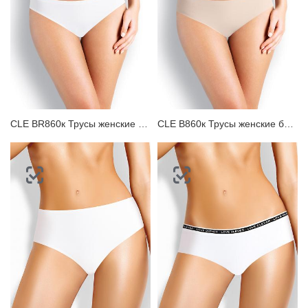
CLE BR860к Трусы женские бразилиана
CLE B860к Трусы женские бикини