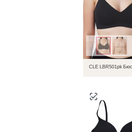
С
Р
п
Цвет