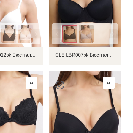
Цвет
CLE LBR012pk Бюстгальтер женский
CLE LBR007pk Бюстгальтер женский