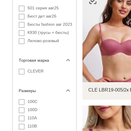
501 серия авг25
Бюст дет авг26
Бюсты fashion авг 2023
К930 (трусы + бюсты)
Лилово-розовый
Торговая марка
CLEVER
Размеры
100C
100D
110A
110B