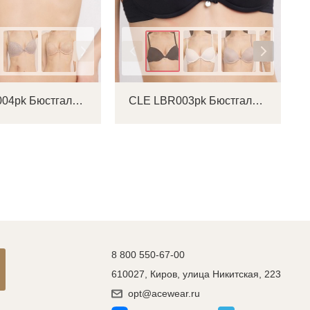
Цвет
CLE LBR004pk Бюстгальтер женский
CLE LBR003pk Бюстгальтер женский
8 800 550-67-00
610027, Киров, улица Никитская, 223
opt@acewear.ru