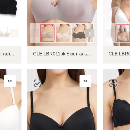
Цвет
Цвет
CLE GLBR002к Бюстгальтер подростковый
CLE LBR011pk Бюстгальтер женский