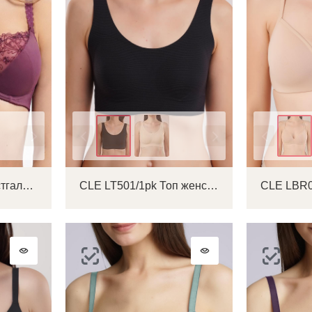
Цвет
Цвет
CLE LBR010pk Бюстгальтер женский
CLE LT501/1pk Топ женский
Войти в аккаунт