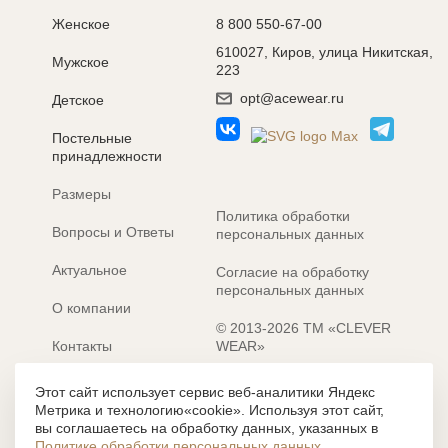
Женское
8 800 550-67-00
610027, Киров, улица Никитская,
Мужское
223
opt@acewear.ru
Детское
Постельные
принадлежности
Размеры
Политика обработки
Вопросы и Ответы
персональных данных
Актуальное
Согласие на обработку
персональных данных
О компании
© 2013-2026 ТМ «CLEVER
Контакты
WEAR»
Электронные каталоги
Разработка сайта: MACHAON
Этот сайт использует сервис веб-аналитики Яндекс
Метрика и технологию«cookie». Используя этот сайт,
Все содержание, представленное или отраженное на сайте
вы соглашаетесь на обработку данных, указанных в
https://clever-style.ru, включая, но не ограничиваясь, текстом,
Политике обработки персональных данных
.