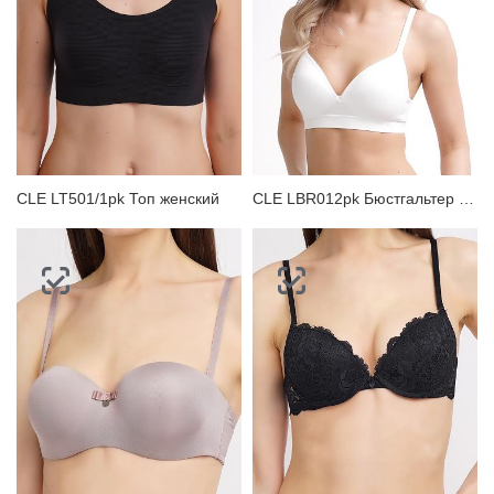
CLE LT501/1pk Топ женский
CLE LBR012pk Бюстгальтер женский