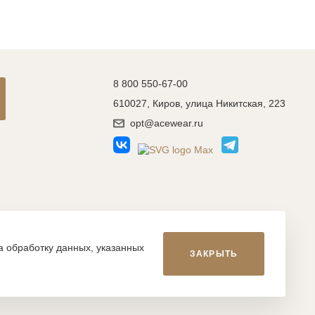
8 800 550-67-00
610027, Киров, улица Никитская, 223
opt@acewear.ru
Разработка сайта: MACHAON
на обработку данных, указанных
ЗАКРЫТЬ
икой, фотографиями, иллюстрациями и т.д., являются
, запрещается. Нарушение указанных условий влечет