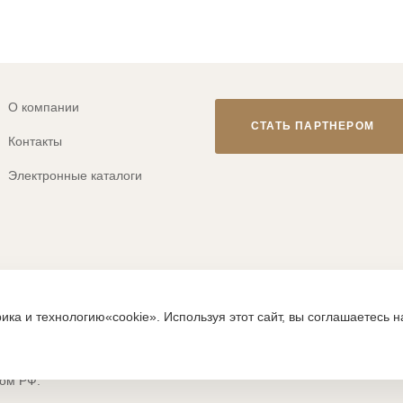
О компании
СТАТЬ ПАРТНЕРОМ
Контакты
Электронные каталоги
© 2013-2026 ТМ «CLEVER WEAR»
ика и технологию«cookie». Используя этот сайт, вы соглашаетесь 
ps://clever-style.ru, включая, но не ограничиваясь, текстом, граф
исьменного разрешения администрации и без активной гиперссылки
вом РФ.