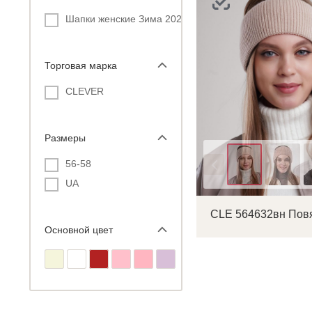
Шапки женские Зима 2026
Торговая марка
С
CLEVER
Размеры
Р
Цвет
п
56-58
UA
CLE 564632вн Пов
Основной цвет