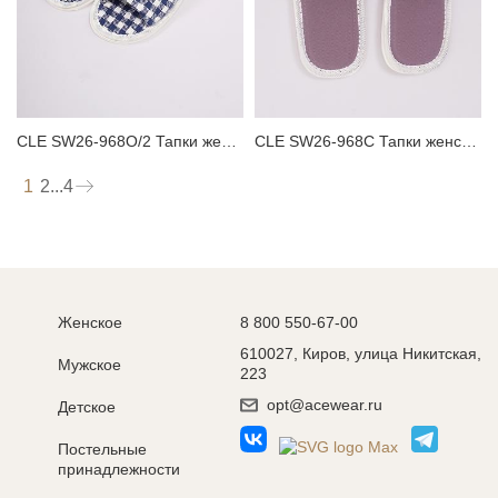
CLE SW26-968O/2 Тапки женские
CLE SW26-968C Тапки женские
1
2
...
4
Женское
8 800 550-67-00
610027, Киров, улица Никитская,
Мужское
223
opt@acewear.ru
Детское
Постельные
принадлежности