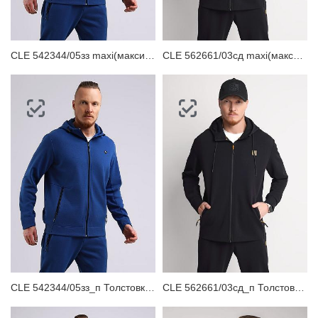
CLE 542344/05зз maxi(макси)_п Толстовка мужская
CLE 562661/03сд maxi(макси)_п Толстовка мужская
CLE 542344/05зз_п Толстовка мужская
CLE 562661/03сд_п Толстовка мужская