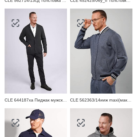
CLE 562714/13сд Толстовка мужская
CLE 452425/06у_п Толстовка мужская
CLE 644187ха Пиджак мужской
CLE 562363/14ииж maxi(макси) Куртка мужская