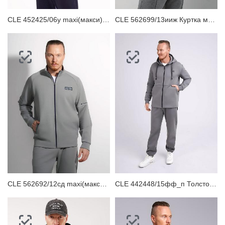
CLE 452425/06у maxi(макси)_п Толстовка мужская
CLE 562699/13ииж Куртка мужская
CLE 562692/12сд maxi(макси)_п Толстовка мужская
CLE 442448/15фф_п Толстовка мужская