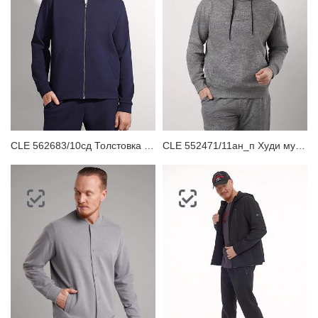
CLE 562683/10сд Толстовка мужская
CLE 552471/11ан_п Худи мужское