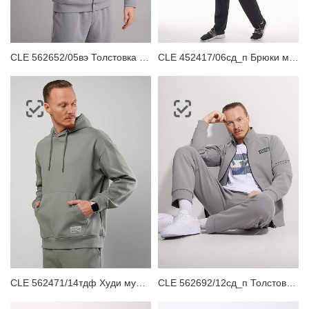
CLE 562652/05вэ Толстовка мужская
CLE 452417/06сд_п Брюки мужские
CLE 562471/14тдф Худи мужское
CLE 562692/12сд_п Толстовка мужская