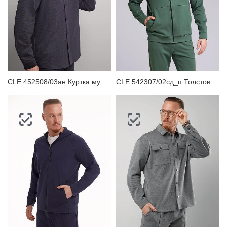
CLE 452508/03ан Куртка мужская
CLE 542307/02сд_п Толстовка мужская