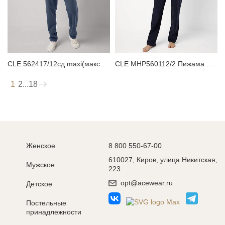
CLE 562417/12сд maxi(макси)_п Брюки мужские
CLE MHP560112/2 Пижама мужская
1
2
...
18
Женское
8 800 550-67-00
610027, Киров, улица Никитская,
Мужское
223
opt@acewear.ru
Детское
Постельные
принадлежности