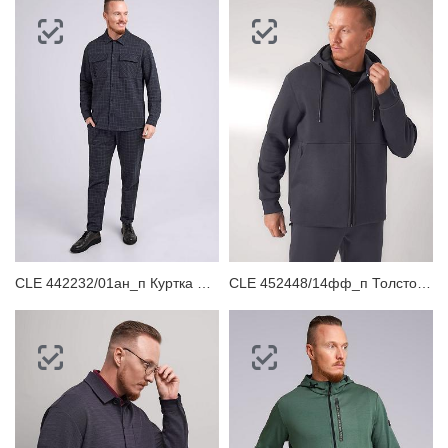
CLE 442232/01ан_п Куртка мужская
CLE 452448/14фф_п Толстовка мужская