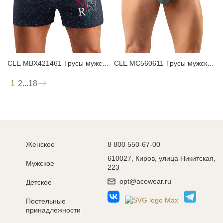
CLE MBX421461 Трусы мужские боксеры
CLE MC560611 Трусы мужские плавки
1
2
...
18
Женское
8 800 550-67-00
610027, Киров, улица Никитская,
Мужское
223
opt@acewear.ru
Детское
Постельные
принадлежности