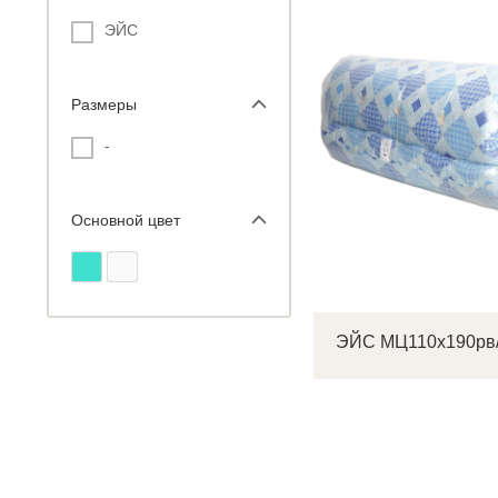
ЭЙС
Размеры
С
-
Р
Основной цвет
п