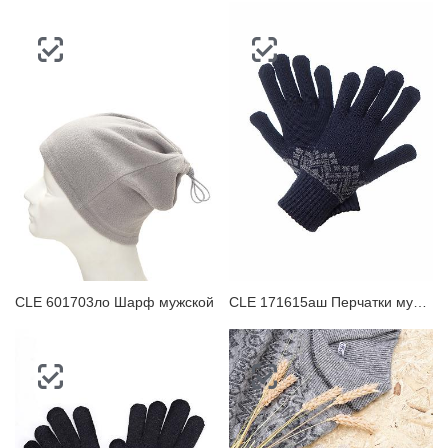
CLE 601703ло Шарф мужской
CLE 171615аш Перчатки мужские