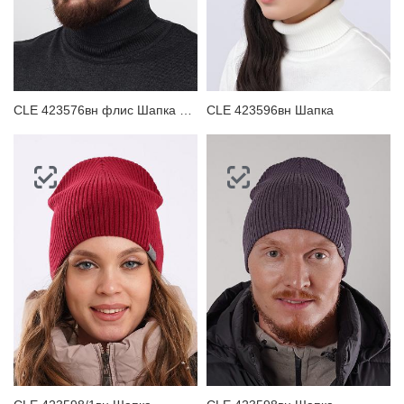
CLE 423576вн флис Шапка мужская
CLE 423596вн Шапка