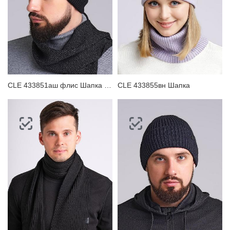
CLE 433851аш флис Шапка мужская
CLE 433855вн Шапка