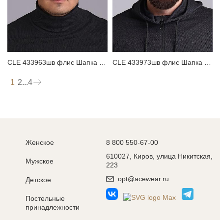
CLE 433963шв флис Шапка мужская
CLE 433973шв флис Шапка мужская
1
2
...
4
Женское
8 800 550-67-00
610027, Киров, улица Никитская,
Мужское
223
opt@acewear.ru
Детское
Постельные
принадлежности