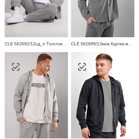
CLE 562692/12сд_п Толстовка мужская
CLE 562699/13ииж Куртка мужская