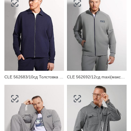
CLE 562683/10сд Толстовка мужская
CLE 562692/12сд maxi(макси)_п Толстовка мужская