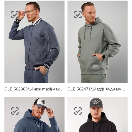
CLE 562363/14ииж maxi(макси) Куртка мужская
CLE 562471/14тдф Худи мужское