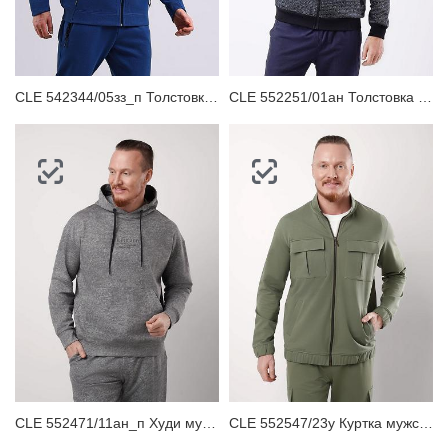
ЗАБЫЛИ ПАРОЛЬ?
CLE 542344/05зз_п Толстовка мужская
CLE 552251/01ан Толстовка мужская
CLE 552471/11ан_п Худи мужское
CLE 552547/23у Куртка мужская