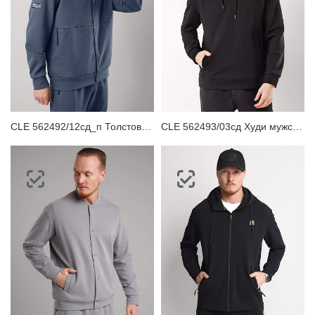
CLE 562492/12сд_п Толстовка мужская
CLE 562493/03сд Худи мужское