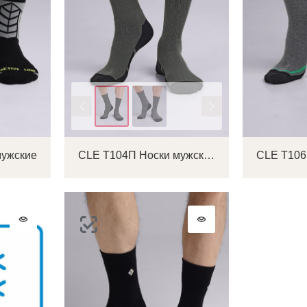
ОТПРАВИТЬ КОД
СОЗДАТЬ
Письмо не пришло? Напишите нам на
opt@acewear.ru
ВОЙТИ В АККАУНТ
ЗАБЫЛИ ПАРОЛЬ?
Цвет
мужские
CLE Т104П Носки мужские