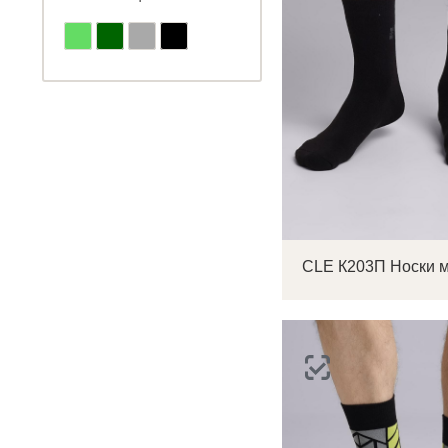
CLE К203П Носки 
С
Р
п