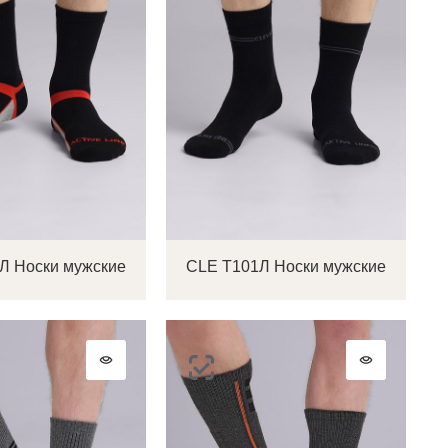
Л Носки мужские
CLE Т101Л Носки мужские
ок
ь
ть
на