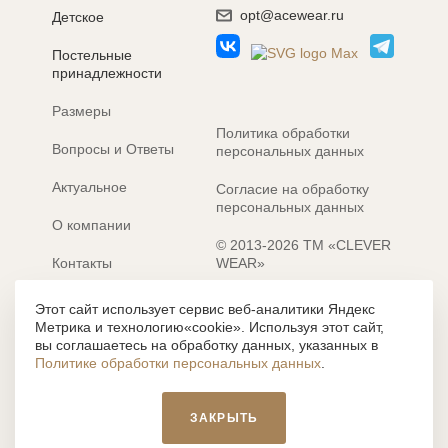
opt@acewear.ru
Детское
Постельные
принадлежности
Размеры
Политика обработки
Вопросы и Ответы
персональных данных
Актуальное
Согласие на обработку
персональных данных
О компании
© 2013-2026 ТМ «CLEVER
Контакты
WEAR»
Электронные каталоги
Разработка сайта: MACHAON
Этот сайт использует сервис веб-аналитики Яндекс
Метрика и технологию«cookie». Используя этот сайт,
Все содержание, представленное или отраженное на сайте
вы соглашаетесь на обработку данных, указанных в
https://clever-style.ru, включая, но не ограничиваясь, текстом,
Политике обработки персональных данных
.
графикой, фотографиями, иллюстрациями и т.д., являются
объектами авторского права, использование которых, без
письменного разрешения администрации и без активной
ЗАКРЫТЬ
гиперссылки, запрещается. Нарушение указанных условий
влечет наложение ответственности с действующим