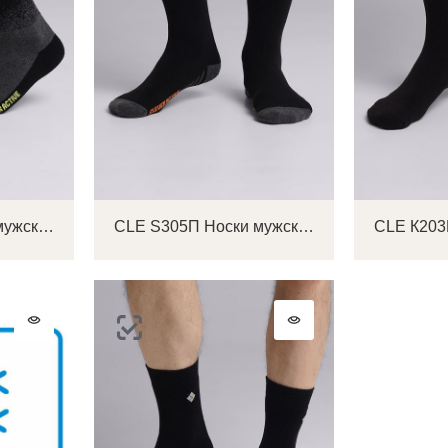
ОТПРАВИТЬ КОД
СОЗДАТЬ
Письмо не пришло? Напишите нам на
opt@acewear.ru
ВОЙТИ В АККАУНТ
ЗАБЫЛИ ПАРОЛЬ?
CLE S306П Носки мужские
CLE S305П Носки мужские
CLE К203