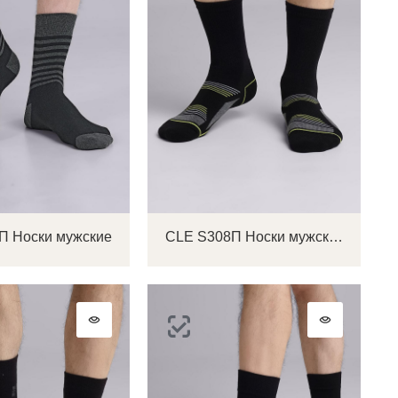
П Носки мужские
CLE S308П Носки мужские
ок
ь
ть
на