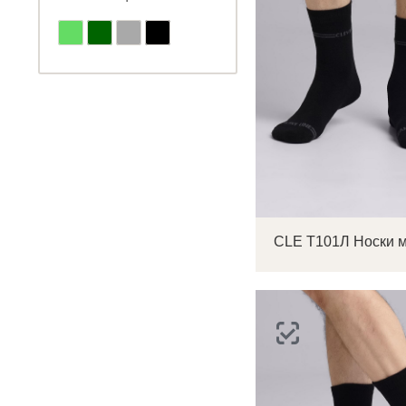
CLE Т101Л Носки 
С
Р
п