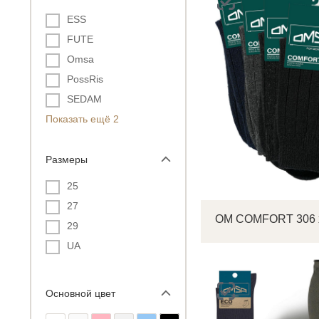
ESS
FUTE
Omsa
PossRis
SEDAM
Показать ещё 2
Размеры
25
27
29
UA
Основной цвет