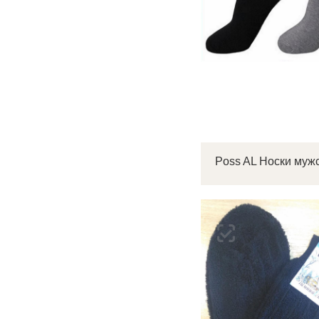
С
Р
п
Poss AL Носки муж