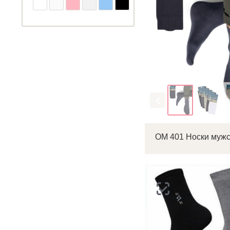
Цвет
OM 401 Носки муж