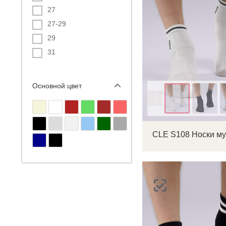
27
27-29
29
31
Основной цвет
Цвет
CLE S108 Носки м