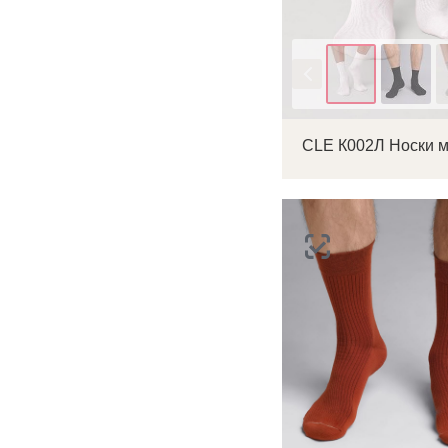
п
Цвет
CLE К002Л Носки 