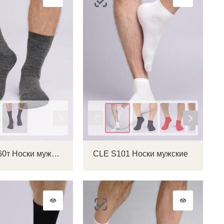
Цвет
CLE BM760т Носки мужские
CLE S101 Носки мужские