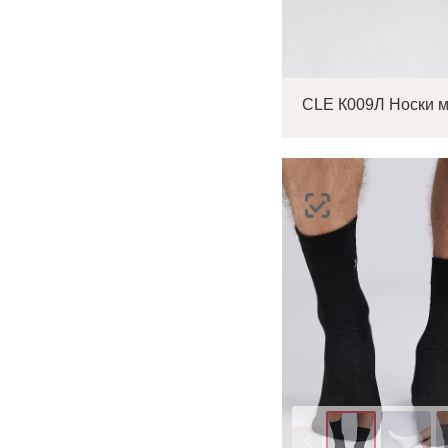
CLE К009Л Носки 
Цвет