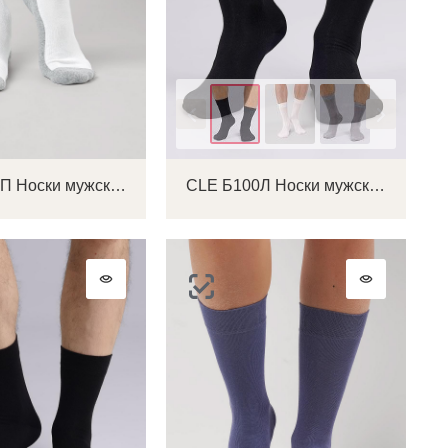
Цвет
CLE S313П Носки мужские
CLE Б100Л Носки мужские
ок
ь
ть