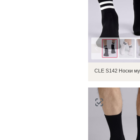
Цвет
CLE S142 Носки м