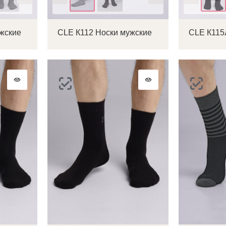
жские
CLE К112 Носки мужские
CLE К115