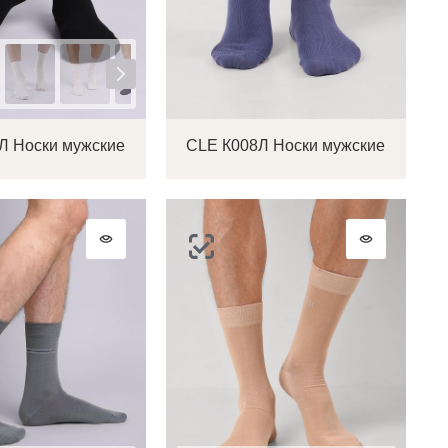
на
Л Носки мужские
CLE К008Л Носки мужские