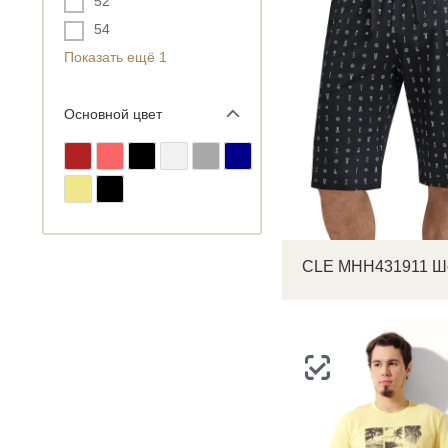
52
54
Показать ещё 1
С
Основной цвет
Р
п