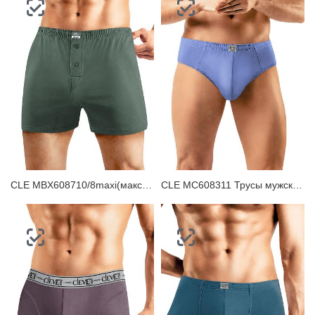
CLE MBX608710/8maxi(макси) Трусы мужские боксеры
CLE MC608311 Трусы мужские плавки