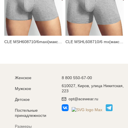
CLE MSH608710/6maxi(макси) Трусы мужские шорты
CLE MSHL608710/6 mx(макси) Трусы мужские шорты
Женское
8 800 550-67-00
610027, Киров, улица Никитская,
Мужское
223
opt@acewear.ru
Детское
Постельные
принадлежности
Размеры