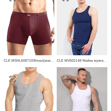
CLE MSHL608710/8maxi(макси) Трусы мужские шорты
CLE MV602148 Майка мужская