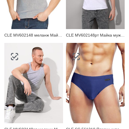
CLE MV602148 меланж Майка мужская
CLE MV602148рт Майка мужская