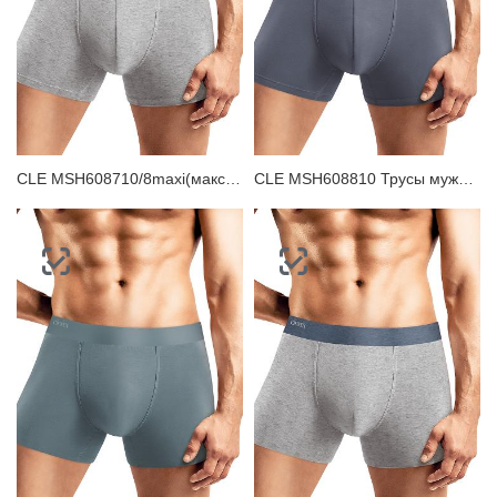
CLE MSH608710/8maxi(макси) Трусы мужские шорты
CLE MSH608810 Трусы мужские шорты