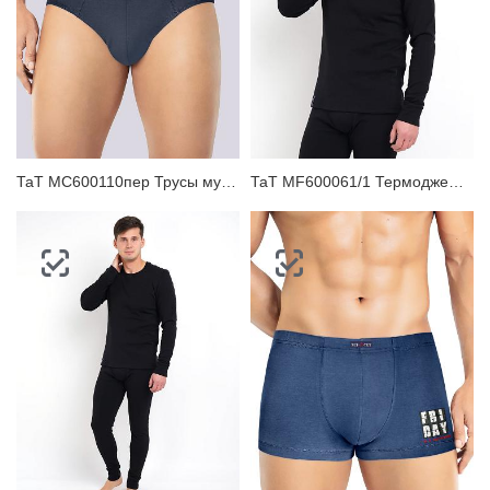
ТаТ MC600110пер Трусы мужские плавки
ТаТ MF600061/1 Термоджемпер мужской