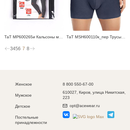
ТаТ MP600265и Кальсоны мужские
ТаТ MSH600110к_пер Трусы мужские шорты
7
3
4
5
6
8
Женское
8 800 550-67-00
610027, Киров, улица Никитская,
Мужское
223
opt@acewear.ru
Детское
Постельные
принадлежности