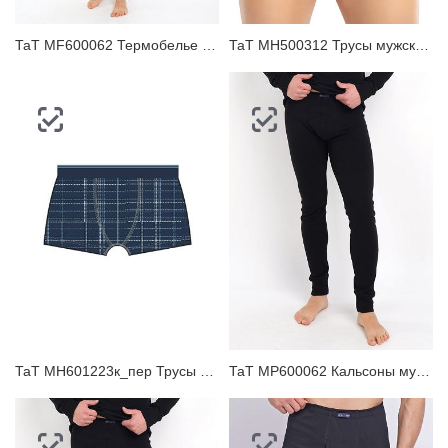
ТаТ MF600062 Термобелье мужское джемпер
ТаТ MH500312 Трусы мужские шорты
ТаТ MH601223к_пер Трусы мужские шорты
ТаТ MP600062 Кальсоны мужские