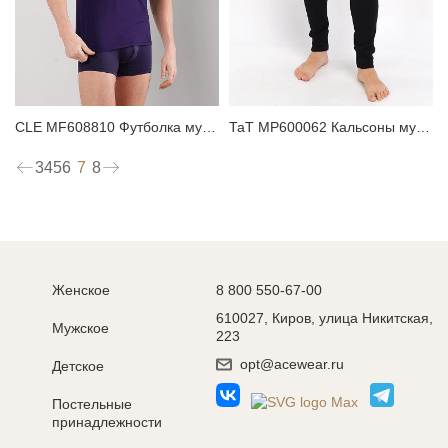
CLE MF608810 Футболка мужская
ТаТ MP600062 Кальсоны мужские
7
3
4
5
6
8
Женское
8 800 550-67-00
610027, Киров, улица Никитская,
Мужское
223
opt@acewear.ru
Детское
Постельные
принадлежности