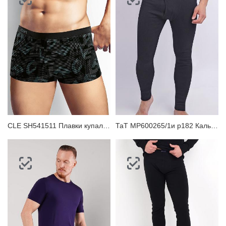
CLE SH541511 Плавки купальные мужские
ТаТ MP600265/1и р182 Кальсоны мужские