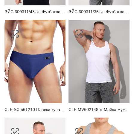
ЭЙС 600311/43ккп Футболка мужская
ЭЙС 600311/35ккп Футболка мужская
CLE SC 561210 Плавки купальные мужские
CLE MV602148рт Майка мужская