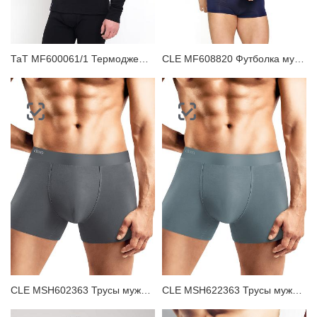
ТаТ MF600061/1 Термоджемпер мужской
CLE MF608820 Футболка мужская
CLE MSH602363 Трусы мужские шорты
CLE MSH622363 Трусы мужские шорты