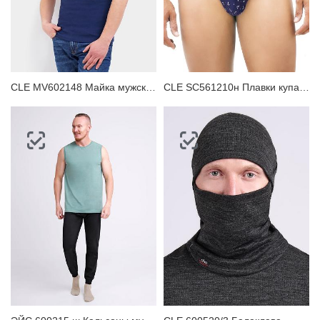
CLE MV602148 Майка мужская
CLE SC561210н Плавки купальные мужские