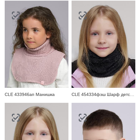
CLE 433946ап Манишка
CLE 454334фэш Шарф детский