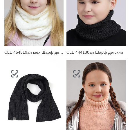
CLE 454519ап мех Шарф детский
CLE 444130ап Шарф детский