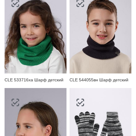
CLE 533716ха Шарф детский
CLE 544055вн Шарф детский