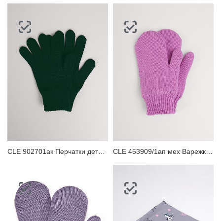
CLE 902701ак Перчатки детские
CLE 453909/1ап мех Варежки детские