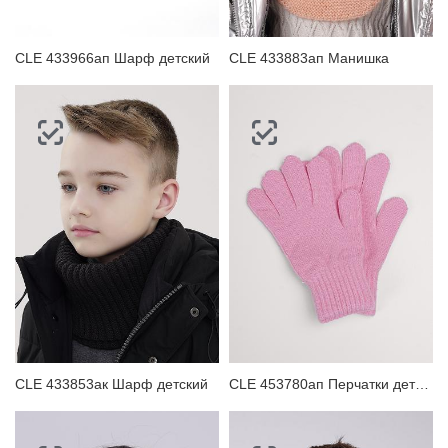
CLE 433966ап Шарф детский
CLE 433883ап Манишка
CLE 433853ак Шарф детский
CLE 453780ап Перчатки детские