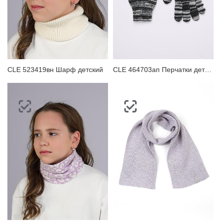
CLE 523419вн Шарф детский
CLE 464703ап Перчатки детские