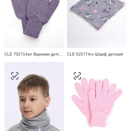
CLE 702714ап Варежки детские
CLE 525774гн Шарф детский