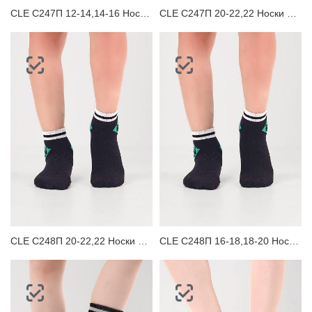
CLE С247П 12-14,14-16 Носки детские для девочки
CLE С247П 20-22,22 Носки детские для девочки
CLE С248П 20-22,22 Носки детские для мальчика
CLE С248П 16-18,18-20 Носки детские для мальчика