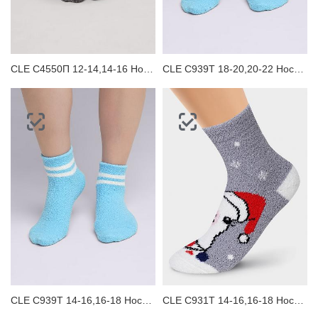
ЗАБЫЛИ ПАРОЛЬ?
CLE С4550П 12-14,14-16 Носки детские
CLE С939Т 18-20,20-22 Носки детские
CLE С939Т 14-16,16-18 Носки детские
CLE С931Т 14-16,16-18 Носки детские