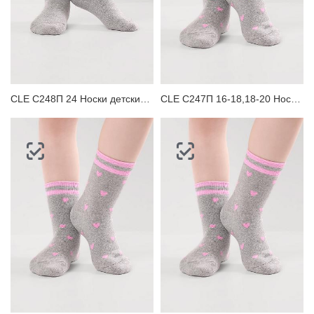
CLE С248П 24 Носки детские для мальчика
CLE С247П 16-18,18-20 Носки детские для девочки