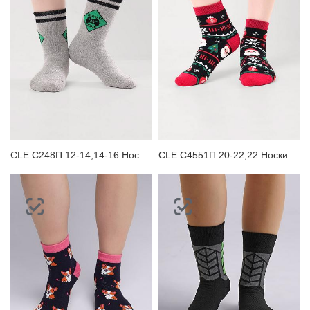
CLE С248П 12-14,14-16 Носки детские для мальчика
CLE С4551П 20-22,22 Носки детские