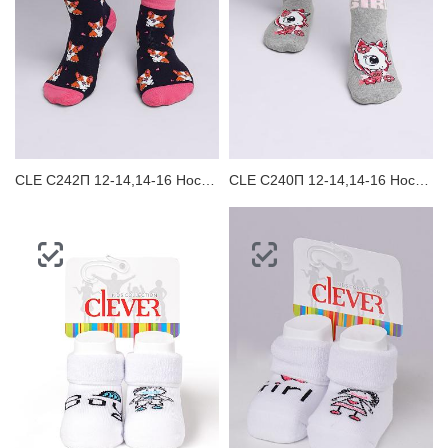
CLE С242П 12-14,14-16 Носки детские
CLE С240П 12-14,14-16 Носки детские для девочки