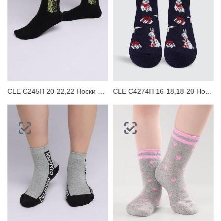
CLE С245П 20-22,22 Носки детские для мальчика
CLE С4274П 16-18,18-20 Носки детские