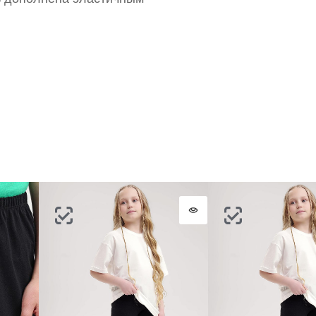
портале
партнерство.
Стать партнером
ВОССТАНОВИТЬ ПАРОЛЬ
ОТПРАВИТЬ КОД
СОЗДАТЬ
Письмо не пришло? Напишите нам на
opt@acewear.ru
ВОЙТИ В АККАУНТ
ЗАБЫЛИ ПАРОЛЬ?