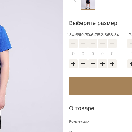
Выберите размер
134-68
140-72
146-76
152-80
158-84
Р
О товаре
Коллекция: