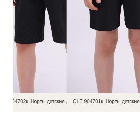
CLE 904702к Шорты детские для мальчика
CLE 904701к Шорты детские