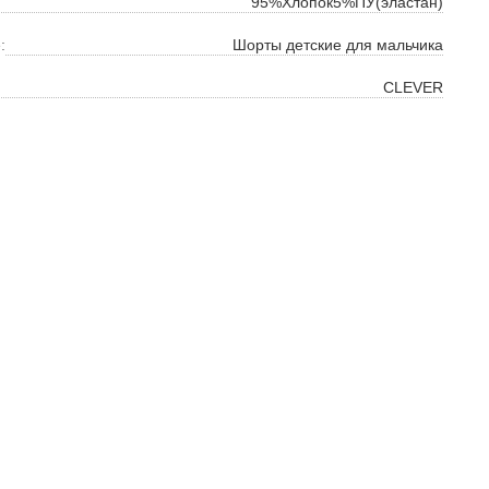
95%Хлопок5%ПУ(эластан)
:
Шорты детские для мальчика
CLEVER
ок
ь
ть
на