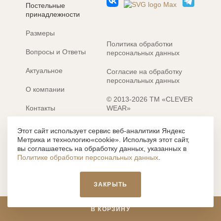
Постельные
принадлежности
Размеры
Политика обработки
Вопросы и Ответы
персональных данных
Актуальное
Согласие на обработку
персональных данных
О компании
© 2013-2026 ТМ «CLEVER
Контакты
WEAR»
Электронные каталоги
Разработка сайта: MACHAON
Этот сайт использует сервис веб-аналитики Яндекс
Метрика и технологию«cookie». Используя этот сайт,
Все содержание, представленное или отраженное на сайте
вы соглашаетесь на обработку данных, указанных в
https://clever-style.ru, включая, но не ограничиваясь, текстом,
Политике обработки персональных данных
.
графикой, фотографиями, иллюстрациями и т.д., являются
объектами авторского права, использование которых, без
письменного разрешения администрации и без активной
ЗАКРЫТЬ
гиперссылки, запрещается. Нарушение указанных условий
влечет наложение ответственности с действующим
законодательством РФ.
В КОРЗИНУ