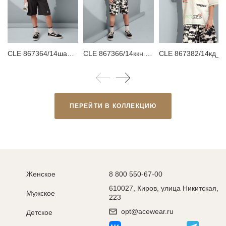
CLE 867364/14шаф Шорты детские для мальчика
CLE 867366/14ккн Шорты детские для мальчика
CLE 867382/14кд_п Футболка детская для м
ПЕРЕЙТИ В КОЛЛЕКЦИЮ
Женское
8 800 550-67-00
610027, Киров, улица Никитская,
Мужское
223
opt@acewear.ru
Детское